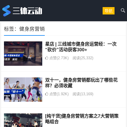
导航
标签：健身房营销
星店 | 三线城市健身房运营经：一次
“砍价”活动获客300+
点赞(2.73K)
阅读
(25,332)
双十一，健身房营销都玩出了哪些花
样？必须收藏
点赞(1.92K)
阅读
(13,169)
[纯干货]健身房营销方案之7大营销策
略组合