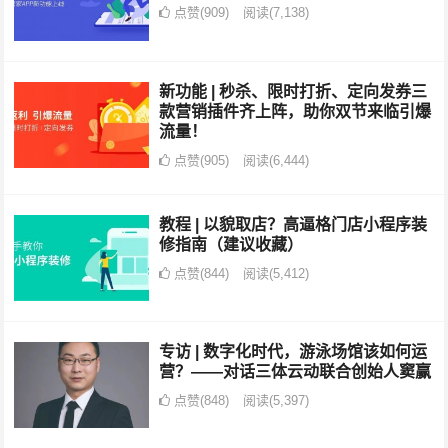
点赞(909)
阅读
(7,138)
新功能 | 秒杀、限时打折、定向发券三
款营销插件齐上阵，助你双节来临引爆
流量！
点赞(905)
阅读
(6,444)
教程 | 以貌取店？高逼格门店小程序装
修指南（建议收藏）
点赞(844)
阅读
(5,412)
专访 | 数字化时代，游泳场馆该如何运
营？——对话三体云动联合创始人窦赢
点赞(848)
阅读
(5,397)