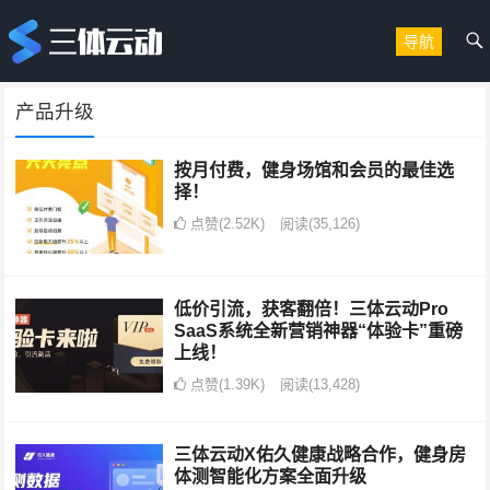
导航
产品升级
按月付费，健身场馆和会员的最佳选
择！
点赞(2.52K)
阅读
(35,126)
低价引流，获客翻倍！三体云动Pro
SaaS系统全新营销神器“体验卡”重磅
上线！
点赞(1.39K)
阅读
(13,428)
三体云动X佑久健康战略合作，健身房
体测智能化方案全面升级