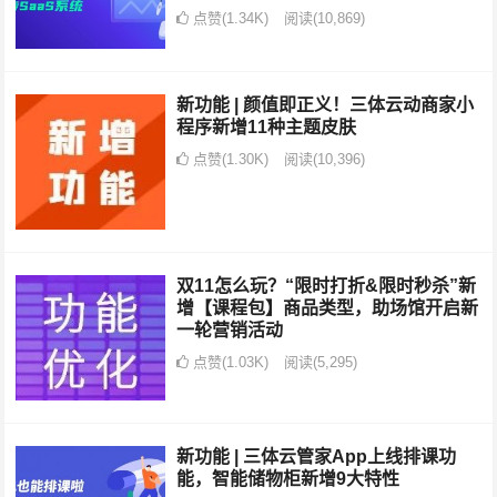
点赞(1.34K)
阅读
(10,869)
新功能 | 颜值即正义！三体云动商家小
程序新增11种主题皮肤
点赞(1.30K)
阅读
(10,396)
双11怎么玩？“限时打折&限时秒杀”新
增【课程包】商品类型，助场馆开启新
一轮营销活动
点赞(1.03K)
阅读
(5,295)
新功能 | 三体云管家App上线排课功
能，智能储物柜新增9大特性