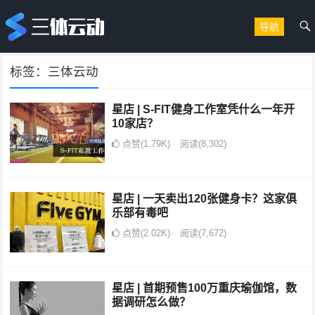
导航
标签：三体云动
星店 | S-FIT健身工作室凭什么一年开
10家店？
点赞(1.79K)
阅读
(8,302)
星店 | 一天卖出120张健身卡？这家俱
乐部有毒吧
点赞(2.02K)
阅读
(7,672)
星店 | 首期预售100万重庆瑜伽馆，数
据调研怎么做？