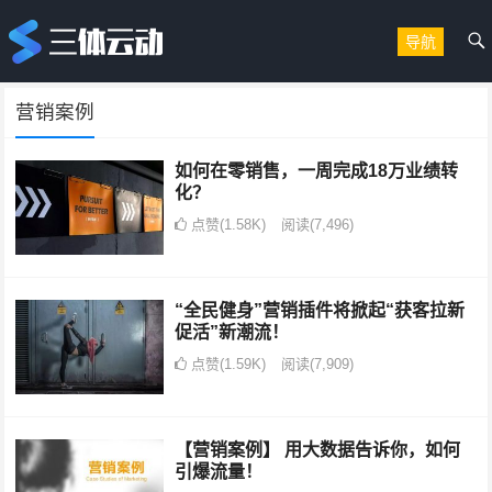
导航
营销案例
如何在零销售，一周完成18万业绩转
化？
点赞(1.58K)
阅读
(7,496)
“全民健身”营销插件将掀起“获客拉新
促活”新潮流！
点赞(1.59K)
阅读
(7,909)
【营销案例】 用大数据告诉你，如何
引爆流量！