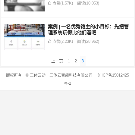
点赞(1.57K)
阅读
(10,053)
案例 | 一名优秀馆主的小目标：先把管
理系统玩得比他们溜吧
点赞(2.23K)
阅读
(28,962)
文
上一页
1
2
3
章
版权所有 © 三体云动 三体云智能科技有限公司 沪ICP备15012425
导
号-2
航