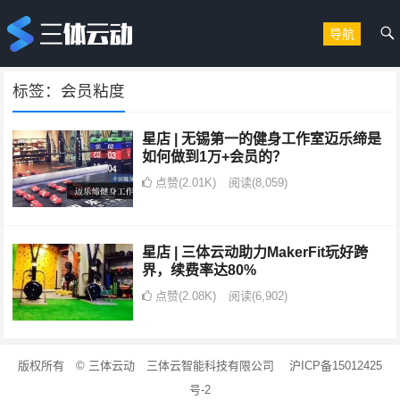
导航
标签：会员粘度
星店 | 无锡第一的健身工作室迈乐缔是
如何做到1万+会员的？
点赞(2.01K)
阅读
(8,059)
星店 | 三体云动助力MakerFit玩好跨
界，续费率达80%
点赞(2.08K)
阅读
(6,902)
版权所有 © 三体云动 三体云智能科技有限公司 沪ICP备15012425
号-2