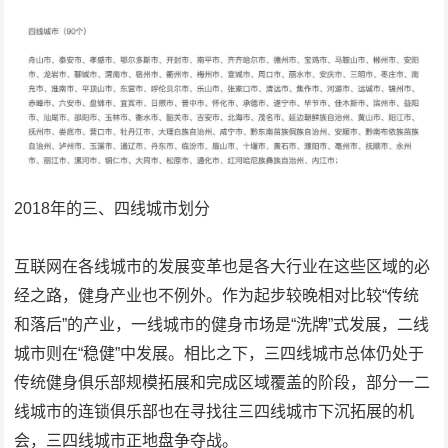
2018年的三、四线城市划分
互联网在各线城市的发展变革也是各大行业在这些区域的必
经之路，健身产业也不例外。作为起步较晚相对比较“传统
和落后”的产业，一线城市的健身市场是“洗牌”式发展，二线
城市则在“稳健”中发展。相比之下，三四线城市总体仍处于
传统健身俱乐部规模拓展和完成区域覆盖的阶段，部分一二
线城市的连锁俱乐部也在寻找往三四线城市下沉拓展的机
会，三四线城市正地盘争夺战。