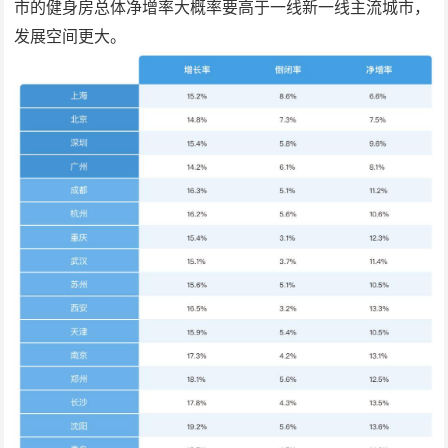
市的健身房总体净增率大概率要高于一线新一线主流城市，
发展空间更大。