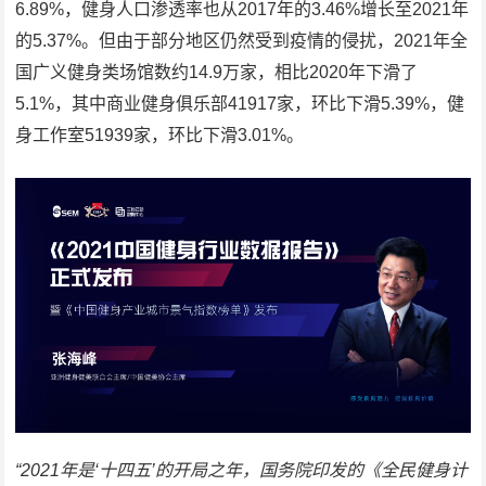
6.89%，健身人口渗透率也从2017年的3.46%增长至2021年
的5.37%。但由于部分地区仍然受到疫情的侵扰，2021年全
国广义健身类场馆数约14.9万家，相比2020年下滑了
5.1%，其中商业健身俱乐部41917家，环比下滑5.39%，健
身工作室51939家，环比下滑3.01%。
“2021年是‘十四五’的开局之年，国务院印发的《全民健身计